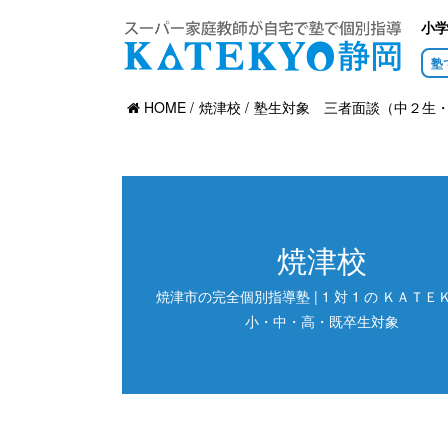
小
塾
HOME
焼津校
塾生対象 三者面談（中２生
焼津校
焼津市の完全個別指導塾 | 1 対 1 の ＫＡＴＥＫ
小・中・高・既卒生対象