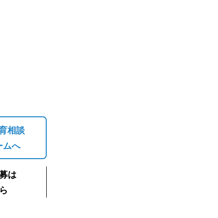
育相談
ームへ
募は
ら