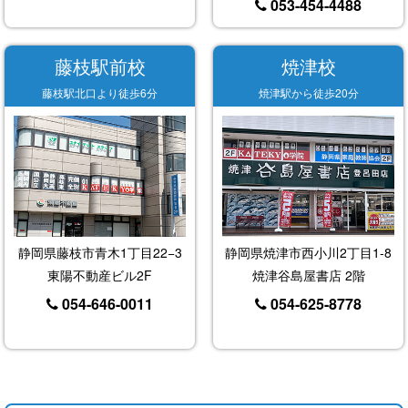
053-454-4488
藤枝駅前校
焼津校
藤枝駅北口より徒歩6分
焼津駅から徒歩20分
静岡県藤枝市青木1丁目22−3
静岡県焼津市西小川2丁目1-8
東陽不動産ビル2F
焼津谷島屋書店 2階
054-646-0011
054-625-8778