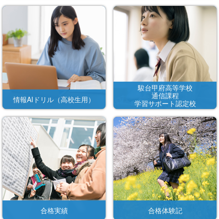
駿台甲府高等学校
通信課程
情報AIドリル（高校生用）
学習サポート認定校
合格実績
合格体験記