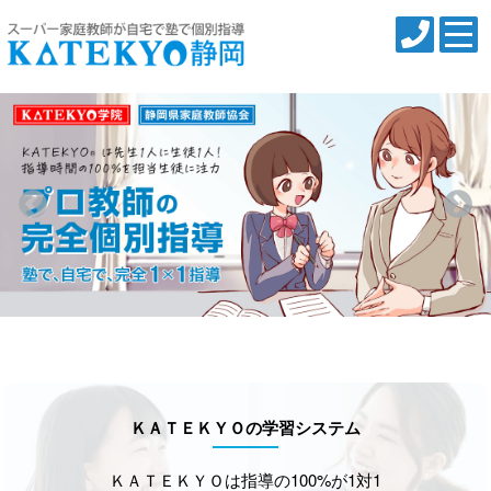
ＫＡＴＥＫＹＯの学習システム
ＫＡＴＥＫＹＯは指導の100%が1対1