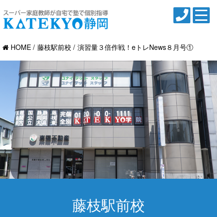
HOME
藤枝駅前校
演習量３倍作戦！eトレNews８月号①
藤枝駅前校