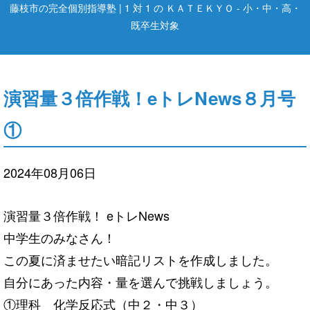
藤枝市の完全個別指導塾 | 1 対 1 の ＫＡＴＥＫＹＯ - 小・中・高・
既卒生対象
演習量３倍作戦！eトレNews８月号
①
2024年08月06日
演習量３倍作戦！ eトレNews
中学生のみなさん！
この夏に済ませたい暗記リストを作成しました。
自分にあった内容・量を選んで挑戦しましょう。
①理科 化学反応式（中２・中３）