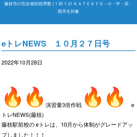
藤枝市の完全個別指導塾 | 1 対 1 の ＫＡＴＥＫＹＯ - 小・中・高・
既卒生対象
eトレNEWS １０月２７日号
2022年10月28日
演習量3倍作戦
e
トレNEWS(藤枝)
藤枝駅前校の eトレは、10月から体制がグレードアッ
プしました！！！