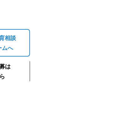
育相談
ームへ
募は
ら