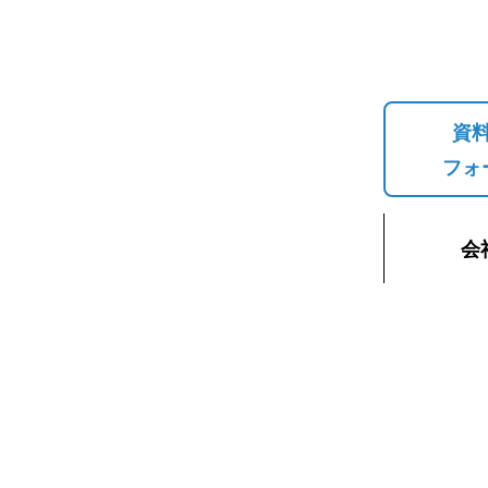
資
フォ
会