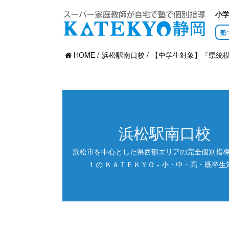
小
塾
HOME
浜松駅南口校
【中学生対象】『県統模試
浜松駅南口校
浜松市を中心とした県西部エリアの完全個別指導塾 
1 の ＫＡＴＥＫＹＯ - 小・中・高・既卒生