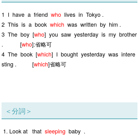
1 I have a friend
who
lives in Tokyo .
2 This is a book
which
was written by him .
3 The boy [
who
] you saw yesterday is my brother
. [
who
]:省略可
4 The book [
which
] I bought yesterday was intere
sting . [
which
]省略可
＜分詞＞
Look at that
sleeping
baby .