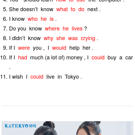
She doesn’t know
what to do
next .
I know
who he is
.
Do you know
where he lives
?
I didn’t know
why she was crying
.
If I
were
you , I
would
help her .
If I
had
much (a lot of) money , I
could
buy a car
.
I wish I
could
live in Tokyo .