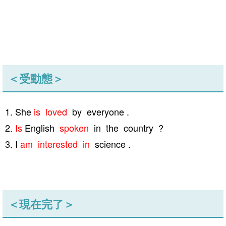
＜受動態＞
She
is loved
by everyone .
Is
English
spoken
in the country ?
I
am interested in
science .
＜現在完了＞