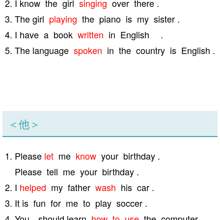
I know the girl
singing
over there .
The girl
playing
the piano is my sister .
I have a book
written
in English .
The language
spoken
in the country is English .
＜他＞
Please
let
me
know
your birthday .
Please tell me your birthday .
I
helped
my father
wash
his car .
It is fun for me to play soccer .
You should learn
how to use
the computer .