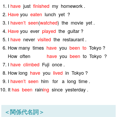
I
have
just
finished
my homework .
Have
you
eaten
lunch yet ?
I
haven’t
seen
(
watched
) the movie yet .
Have
you ever
played
the guitar ?
I
have
never
visited
the restaurant .
How many times
have
you
been to
Tokyo ?
How often
have
you
been
to Tokyo ?
I
have
climbed
Fuji once .
How long
have
you
lived
in Tokyo ?
I
haven’t
seen
him for a long time .
It
has been
rain
ing
since yesterday .
＜関係代名詞＞