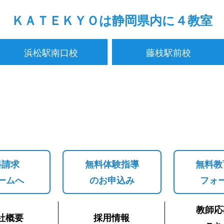
ＫＡＴＥＫＹＯは静岡県内に４教室
浜松駅南口校
藤枝駅前校
料請求
無料体験指導
無料教
ームへ
のお申込み
フォ
教師応
社概要
採用情報