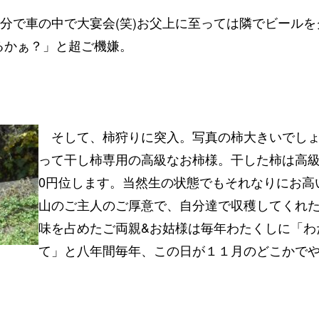
分で車の中で大宴会(笑)お父上に至っては隣でビール
るかぁ？」と超ご機嫌。
そして、柿狩りに突入。写真の柿大きいでしょ
って干し柿専用の高級なお柿様。干した柿は高級
0円位します。当然生の状態でもそれなりにお高
山のご主人のご厚意で、自分達で収穫してくれ
味を占めたご両親&お姑様は毎年わたくしに「わ
て」と八年間毎年、この日が１１月のどこかで