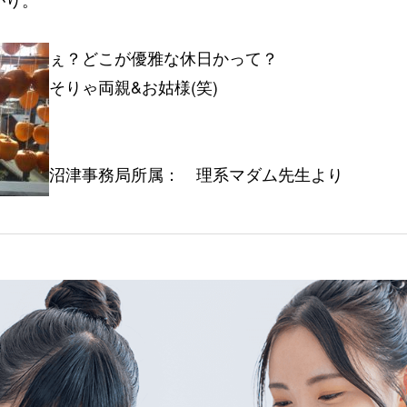
ぇ？どこが優雅な休日かって？
そりゃ両親&お姑様(笑)
沼津事務局所属： 理系マダム先生より