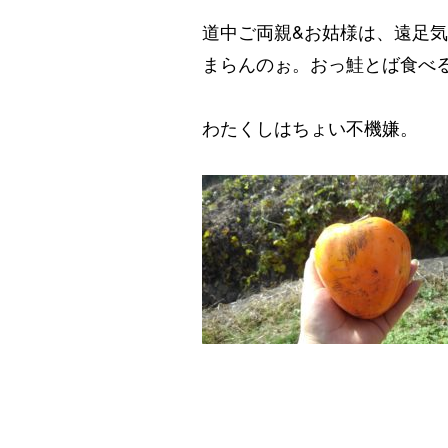
道中ご両親&お姑様は、遠足気
まらんのぉ。おっ鮭とば食べ
わたくしはちょい不機嫌。