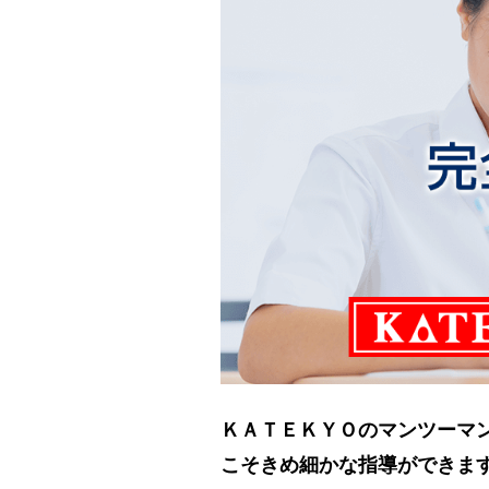
ＫＡＴＥＫＹＯのマンツーマ
こそきめ細かな指導ができま