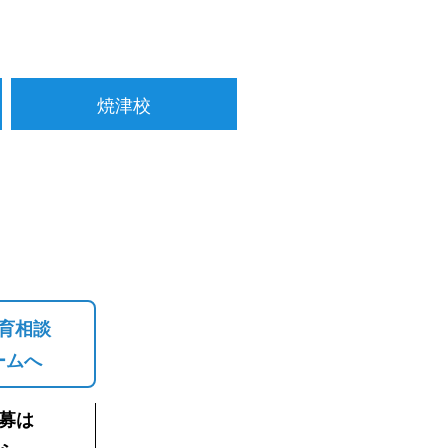
焼津校
育相談
ームへ
募は