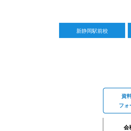
新静岡駅前校
資
フォ
会