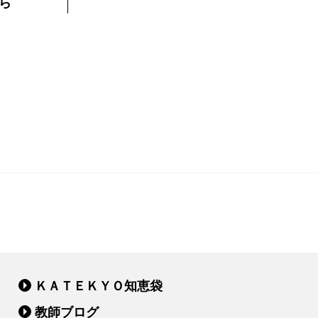
ら
ＫＡＴＥＫＹＯ知恵袋
教師ブログ