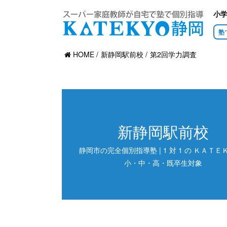
小
塾
HOME
新静岡駅前校
第2回学力調査
新静岡駅前校
静岡市の完全個別指導塾 | 1 対 1 の ＫＡＴＥＫ
小・中・高・既卒生対象