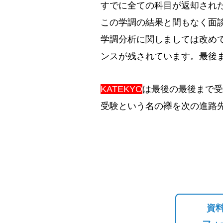
すでに全ての科目が返却され
この学調の結果と間もなく面
学調分析に関しましては改め
ンスが残されています。最後
KATEKYO
は最後の最後まで受
受験という名の襷を次の進路
資