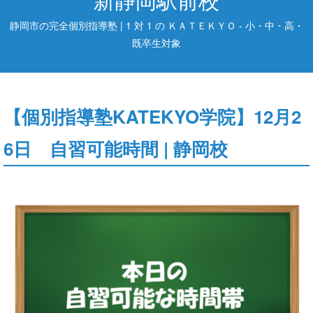
静岡市の完全個別指導塾 | 1 対 1 の ＫＡＴＥＫＹＯ - 小・中・高・
既卒生対象
【個別指導塾KATEKYO学院】12月2
6日 自習可能時間 | 静岡校