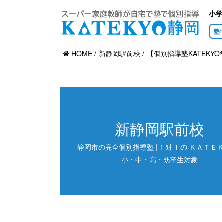
小
塾
HOME
新静岡駅前校
【個別指導塾KATEKYO
新静岡駅前校
静岡市の完全個別指導塾 | 1 対 1 の ＫＡＴＥＫ
小・中・高・既卒生対象