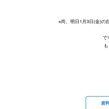
※尚、明日1月3日(金)の
です。但し、変更
もう一度ご確認
資