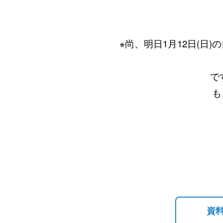
※尚、明日1月12日(日)
です。但し、変更
もう一度ご確認
資