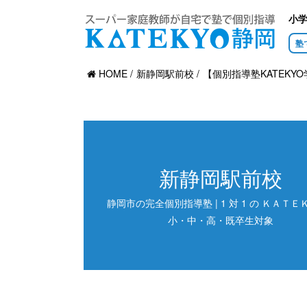
小
塾
HOME
新静岡駅前校
【個別指導塾KATEKYO
新静岡駅前校
静岡市の完全個別指導塾 | 1 対 1 の ＫＡＴＥＫ
小・中・高・既卒生対象