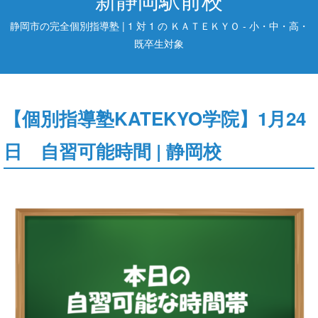
静岡市の完全個別指導塾 | 1 対 1 の ＫＡＴＥＫＹＯ - 小・中・高・
既卒生対象
【個別指導塾KATEKYO学院】1月24
日 自習可能時間 | 静岡校