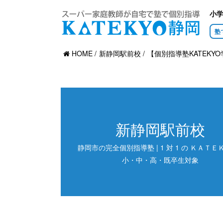
小
塾
HOME
新静岡駅前校
【個別指導塾KATEKYO
新静岡駅前校
静岡市の完全個別指導塾 | 1 対 1 の ＫＡＴＥＫ
小・中・高・既卒生対象