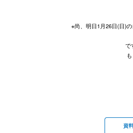
※尚、明日1月26日(日)
です。但し、変更
もう一度ご確認
資