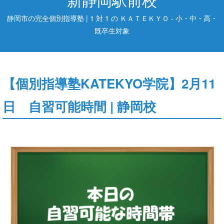
静岡市の完全個別指導塾 | 1 対 1 の ＫＡＴＥＫＹＯ - 小・中・高・
既卒生対象
【個別指導塾KATEKYO学院】2月11
日 自習可能時間 | 静岡校