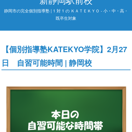
静岡市の完全個別指導塾 | 1 対 1 の ＫＡＴＥＫＹＯ - 小・中・高・
既卒生対象
【個別指導塾KATEKYO学院】2月27
日 自習可能時間 | 静岡校