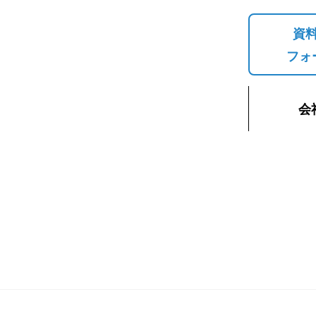
資
フォ
会