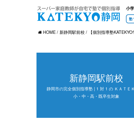
小
塾
HOME
新静岡駅前校
【個別指導塾KATEKYO
新静岡駅前校
静岡市の完全個別指導塾 | 1 対 1 の ＫＡＴＥＫ
小・中・高・既卒生対象