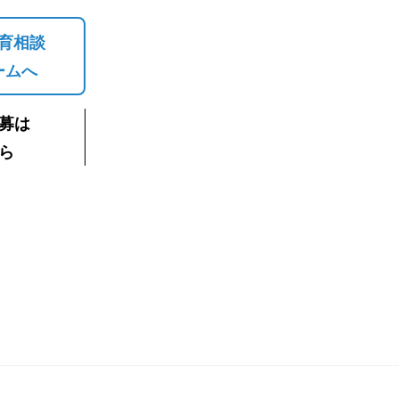
育相談
ームへ
募は
ら