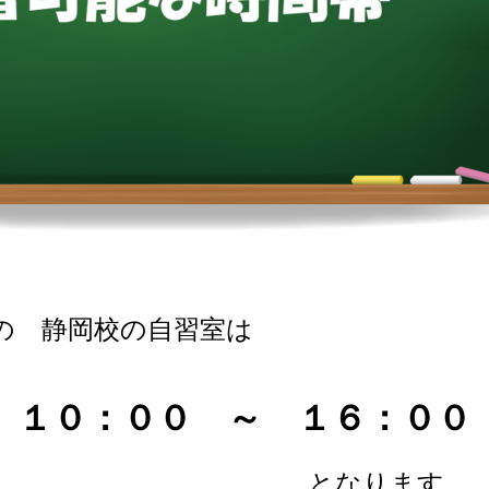
）の
静岡校の自習室は
１０：００ ～ １６：００
ります。