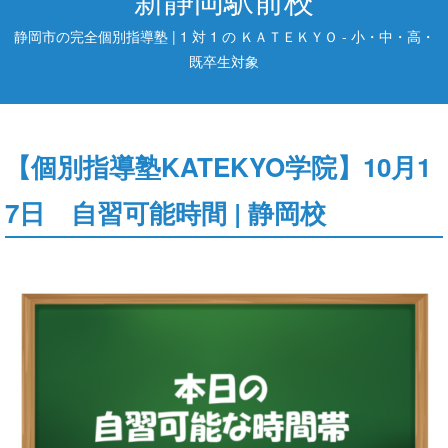
静岡市の完全個別指導塾 | 1 対 1 の ＫＡＴＥＫＹＯ - 小・中・高・
既卒生対象
【個別指導塾KATEKYO学院】10月1
7日 自習可能時間 | 静岡校