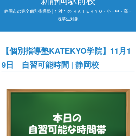
静岡市の完全個別指導塾 | 1 対 1 の ＫＡＴＥＫＹＯ - 小・中・高・
既卒生対象
【個別指導塾KATEKYO学院】11月1
9日 自習可能時間 | 静岡校