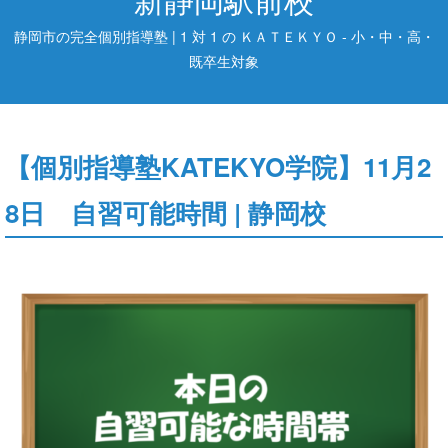
静岡市の完全個別指導塾 | 1 対 1 の ＫＡＴＥＫＹＯ - 小・中・高・
既卒生対象
【個別指導塾KATEKYO学院】11月2
8日 自習可能時間 | 静岡校