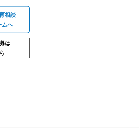
育相談
ームへ
募は
ら