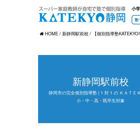
小
塾
HOME
新静岡駅前校
【個別指導塾KATEKYO
新静岡駅前校
静岡市の完全個別指導塾 | 1 対 1 の ＫＡＴＥＫ
小・中・高・既卒生対象