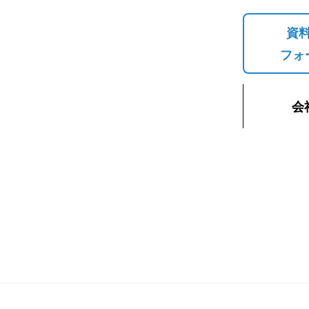
資
フォ
会