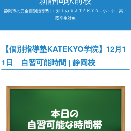
静岡市の完全個別指導塾 | 1 対 1 の ＫＡＴＥＫＹＯ - 小・中・高・
既卒生対象
【個別指導塾KATEKYO学院】12月1
1日 自習可能時間 | 静岡校