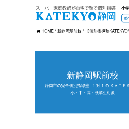
小
塾
HOME
新静岡駅前校
【個別指導塾KATEKY
新静岡駅前校
静岡市の完全個別指導塾 | 1 対 1 の ＫＡＴＥＫ
小・中・高・既卒生対象