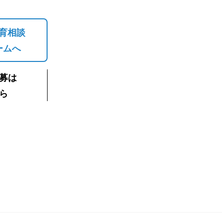
育相談
ームへ
募は
ら