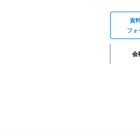
資
フォ
会