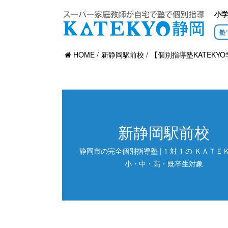
小
塾
HOME
新静岡駅前校
【個別指導塾KATEKY
新静岡駅前校
静岡市の完全個別指導塾 | 1 対 1 の ＫＡＴＥＫ
小・中・高・既卒生対象