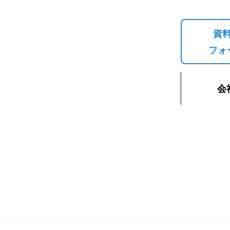
資
フォ
会