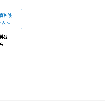
育相談
ームへ
募は
ら