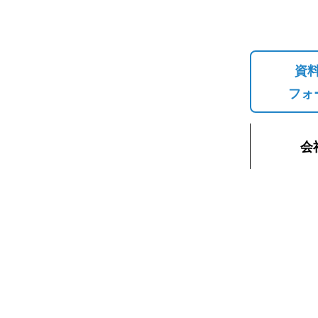
資
フォ
会