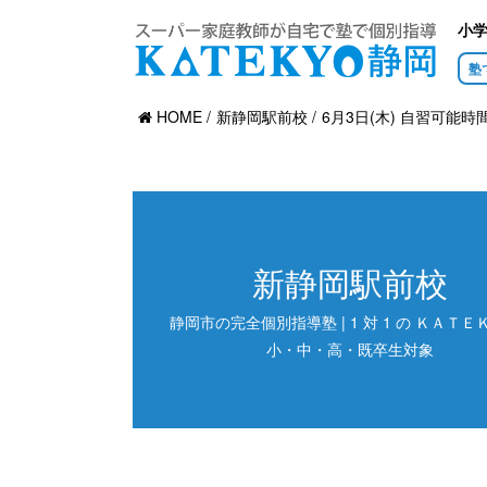
小
塾
HOME
新静岡駅前校
6月3日(木) 自習可能時
新静岡駅前校
静岡市の完全個別指導塾 | 1 対 1 の ＫＡＴＥＫ
小・中・高・既卒生対象