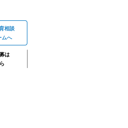
育相談
ームへ
募は
ら