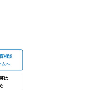
育相談
ームへ
募は
ら