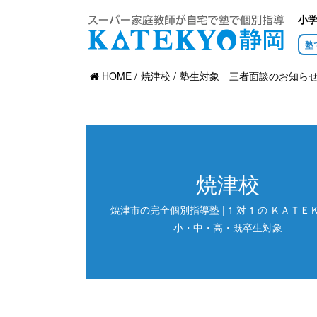
小
塾
HOME
焼津校
塾生対象 三者面談のお知ら
焼津校
焼津市の完全個別指導塾 | 1 対 1 の ＫＡＴＥＫ
小・中・高・既卒生対象